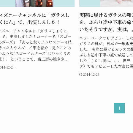
ィズニーチャンネルに「ガラスし
実際に履けるガラスの靴
くにん」で、出演しました！
を、ぶらり途中下車の旅
いたそうですが、実は。
ィズニーチャンネルに「ガラスしょくに
」で、出演しました！コーナー名「スゴー
ニューヨークでもデビューし
わざーズ」 「あっと驚くようなスゴーイ技
ガラスの靴が、日本で一般販
持った人やスゴーイ事を紹介！見たことの
した。 実際に履けるガラスの
いような”スゴーイわざーズ”はびっくりの
ぶらり途中下車の旅で放送し
続！」 ということで、当工房の腕きき...
した！しかし実は。。。 世界
ク）でもデビューした本当に履け
014-12-24
2014-12-23
1