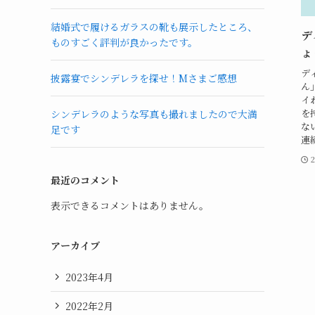
結婚式で履けるガラスの靴も展示したところ、
デ
ものすごく評判が良かったです。
ょ
デ
披露宴でシンデレラを探せ！Mさまご感想
ん
イ
を
シンデレラのような写真も撮れましたので大満
な
足です
連
2
最近のコメント
表示できるコメントはありません。
アーカイブ
2023年4月
2022年2月