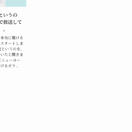
というの
で放送して
。。
た本当に履ける
売スタートしま
靴というのを、
ていたと聞きま
（ニューヨー
るガラ...