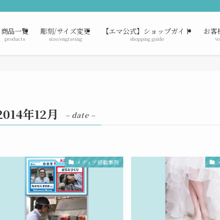
商品一覧
彫刻/サイズ変更
【エマ公式】ショップガイド
お客
products
size/engraving
shopping guide
vo
2014年12月
– date –
メディア掲載事例